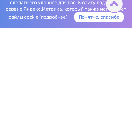
сделать его удобнее для вас. К сайту подключен
сервис Яндекс.Метрика, который также использует
файлы cookie (
подробнее
)
Понятно, спасибо
Наши преимущества
Доступно о сложном
Главная
Об агентстве
Преимущества
Агентство «Репродукция» работает по региональным
ценам, а это значит, что наши услуги финансово
доступны. Большинство агентств сосредоточено в
столицах, с точки зрения бизнеса и возможностей
это логично. В небольших городах возможностей
мало, но людей, которые нуждаются в
квалифицированной репродуктивной помощи не
меньше. Мы работаем для них и знаем всё о
региональной специфике, а обширная география