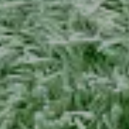
Донорам яйцеклеток
О программе
Оплата
Частые вопросы
Заполнить анкету
Суррогатным мамам
О программе
Оплата
Частые вопросы
Заполнить анкету