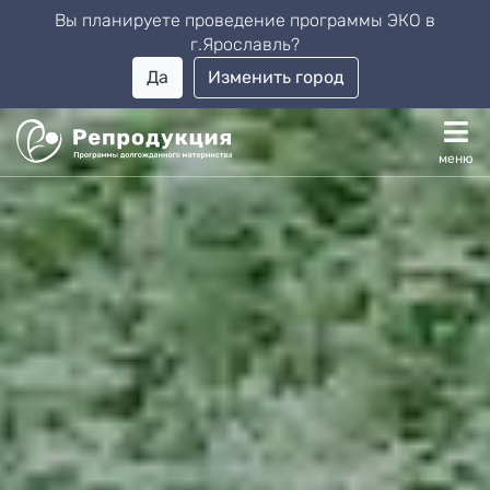
закрыть
Вы планируете проведение программы ЭКО в
г.
Ярославль
?
Да
Изменить город
Каталог доноров
меню
Родителям
Родителям: Донорство яйцеклеток
Заявка на подбор донора
Родителям: Суррогатное материнство
Заявка на подбор сурмамы